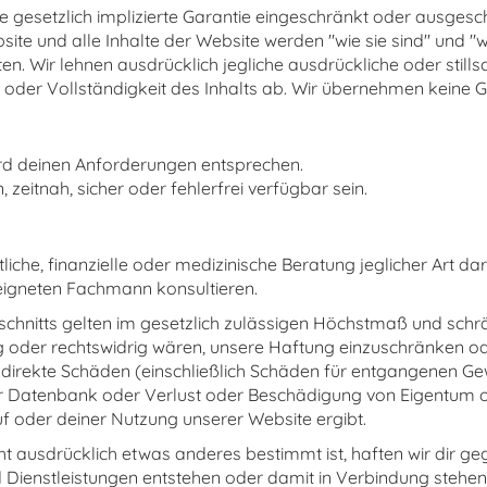
ine gesetzlich implizierte Garantie eingeschränkt oder ausge
ite und alle Inhalte der Website werden "wie sie sind" und "
n. Wir lehnen ausdrücklich jegliche ausdrückliche oder still
it oder Vollständigkeit des Inhalts ab. Wir übernehmen keine G
ird deinen Anforderungen entsprechen.
zeitnah, sicher oder fehlerfrei verfügbar sein.
htliche, finanzielle oder medizinische Beratung jeglicher Art da
eeigneten Fachmann konsultieren.
chnitts gelten im gesetzlich zulässigen Höchstmaß und schr
g oder rechtswidrig wären, unsere Haftung einzuschränken ode
 indirekte Schäden (einschließlich Schäden für entgangenen G
Datenbank oder Verlust oder Beschädigung von Eigentum oder
uf oder deiner Nutzung unserer Website ergibt.
cht ausdrücklich etwas anderes bestimmt ist, haften wir dir g
 Dienstleistungen entstehen oder damit in Verbindung stehen